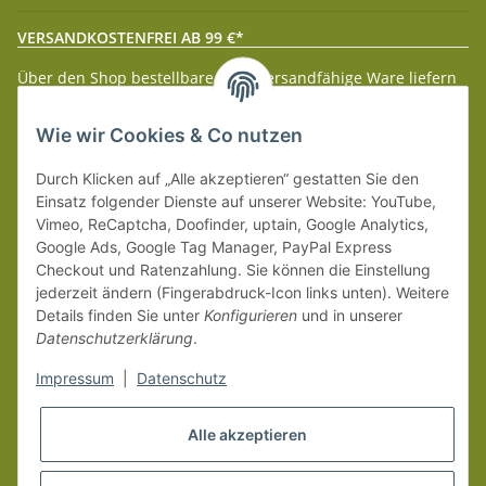
VERSANDKOSTENFREI AB 99 €*
Über den Shop bestellbare paketversandfähige Ware liefern
wir innerhalb Deutschland (Festland) ab 99 € * Warenwert
versandkostenfrei.
Wie wir Cookies & Co nutzen
Weitere Versanddetails entnehmen Sie bitte unseren
Liefer-
Durch Klicken auf „Alle akzeptieren“ gestatten Sie den
und Zahlungsbedingungen
.
Einsatz folgender Dienste auf unserer Website: YouTube,
Vimeo, ReCaptcha, Doofinder, uptain, Google Analytics,
Google Ads, Google Tag Manager, PayPal Express
Checkout und Ratenzahlung. Sie können die Einstellung
jederzeit ändern (Fingerabdruck-Icon links unten). Weitere
Details finden Sie unter
Konfigurieren
und in unserer
Datenschutzerklärung
.
Impressum
|
Datenschutz
Alle akzeptieren