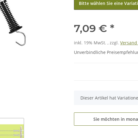
Bitte wählen Sie eine Variat
7,09 €
*
inkl. 19% MwSt. , zzgl.
Versan
Unverbindliche Preisempfehlun
x
Dieser Artikel hat Variatio
Sie möchten in mona