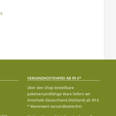
sy
VERSANDKOSTENFREI AB 99 €*
Über den Shop bestellbare
paketversandfähige Ware liefern wir
innerhalb Deutschland (Festland) ab 99 €
* Warenwert versandkostenfrei.
ular