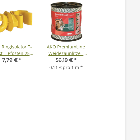
Ringisolator T-
AKO PremiumLine
t T-Pfosten 25
Weidezaunlitze -
 - gelb - 25 St. /
500m Rolle
7,79 €
*
56,19 €
*
Beutel
0,11 € pro 1 m
*