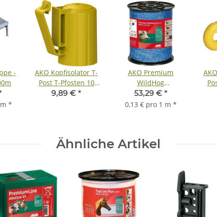
ppe -
AKO Kopfisolator T-
AKO Premium
AKO 
,00m
Post T-Pfosten 10
WildHog
Pos
Stück - Gelb 10
Weidezaunlitze
Stück
*
9,89 €
*
53,29 €
*
Stück/Beutel
400m
1 m
*
0,13 € pro 1 m
*
Ähnliche Artikel