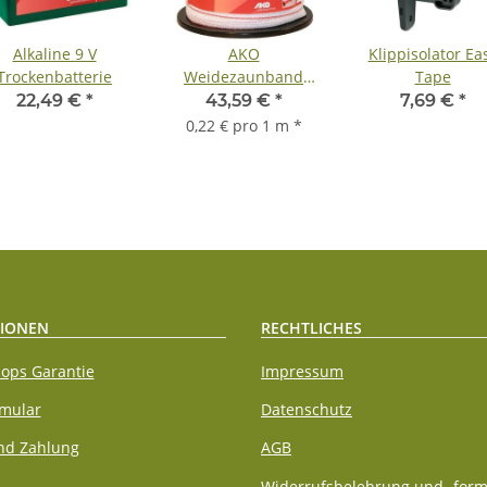
Alkaline 9 V
AKO
Klippisolator Ea
Trockenbatterie
Weidezaunband
Tape
Topline Plus 40mm
22,49 €
*
43,59 €
*
7,69 €
*
200m TriCond
0,22 € pro 1 m
*
IONEN
RECHTLICHES
ops Garantie
Impressum
rmular
Datenschutz
nd Zahlung
AGB
Widerrufsbelehrung und -form