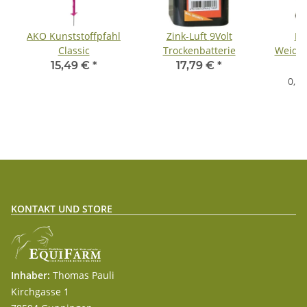
AKO Kunststoffpfahl
Zink-Luft 9Volt
Ec
Classic
Trockenbatterie
Weide
4
15,49 €
*
17,79 €
*
0,1
KONTAKT UND STORE
Inhaber:
Thomas Pauli
Kirchgasse 1