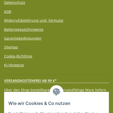
Datenschutz
AGB
Widerrufsbelehrung und -formular
Batteriegesetzhinweise
Garantiebedingungen
Sitemap
Cookie-Richtlinie
KI-Hinweise
VERSANDKOSTENFREI AB 99 €*
Über den Shop bestellbare paketversandfähige Ware liefern
wir innerhalb Deutschland (Festland) ab 99 € * Warenwert
versandkostenfrei.
Wie wir Cookies & Co nutzen
Weitere Versanddetails entnehmen Sie bitte unseren
Liefer-