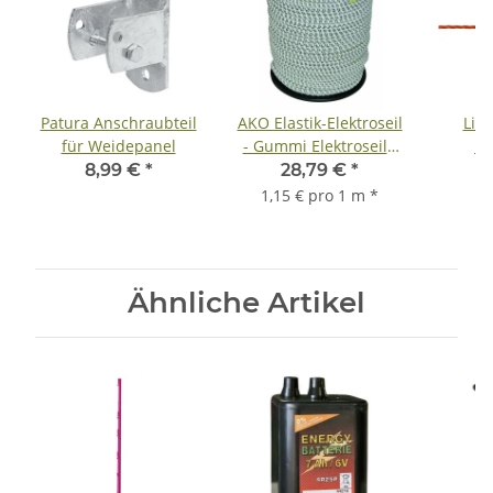
Patura Anschraubteil
AKO Elastik-Elektroseil
Lit
für Weidepanel
- Gummi Elektroseil -
Li
Flexiseil - 7mm 25m
8,99 €
*
28,79 €
*
1
Rolle
1,15 € pro 1 m
*
Ähnliche Artikel