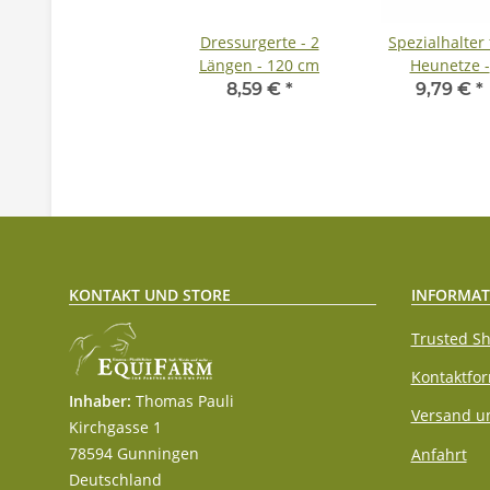
Dressurgerte - 2
Spezialhalter 
Längen - 120 cm
Heunetze -
Heunetzhake
8,59 €
*
9,79 €
*
Heunetzhalt
KONTAKT UND STORE
INFORMAT
Trusted Sh
Kontaktfo
Inhaber:
Thomas Pauli
Versand u
Kirchgasse 1
78594 Gunningen
Anfahrt
Deutschland