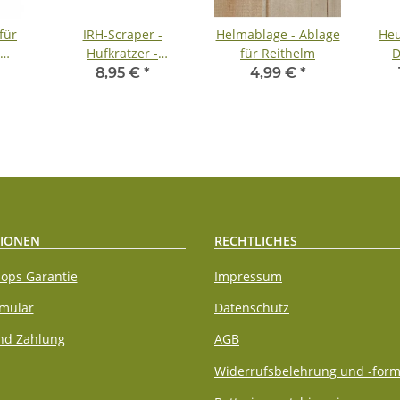
für
IRH-Scraper -
Helmablage - Ablage
Heu
Hufkratzer -
für Reithelm
D
n -
Hufreiniger -
Lief
8,95 €
*
4,99 €
*
er
verschiedene Farben
Navy
IONEN
RECHTLICHES
ops Garantie
Impressum
rmular
Datenschutz
nd Zahlung
AGB
Widerrufsbelehrung und -form