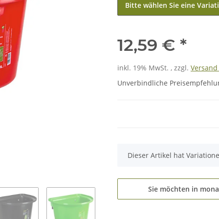
Bitte wählen Sie eine Variat
12,59 €
*
inkl. 19% MwSt. , zzgl.
Versan
Unverbindliche Preisempfehlun
x
Dieser Artikel hat Variatio
Sie möchten in mona