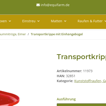
info@equifarm.de
oxen
Einstreu
Matten
Raufen & Futter
 Gummitröge, Eimer
Transportkrippe mit Einhängebügel
Transportkri
Artikelnummer:
11973
HAN:
32851
Kategorie:
Kunststoffraufen, 
Ausführung