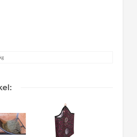
kg
el: