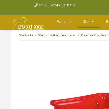
+49 (0) 7424 - 9818212
Weide
Stall
B
Startseite
Stall
Futtertröge, Eimer
Kunststoffraufen,