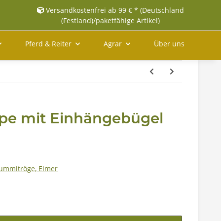
Versandkostenfrei ab 99 € * (Deutschland
(Festland)/paketfähige Artikel)
Pferd & Reiter
Agrar
Über uns
ppe mit Einhängebügel
Gummitröge, Eimer