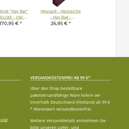
trog "Hay Bar"
Heusack - Heutasche
ELUXE - inkl.
- Hay Bag -
erung ab 1 Stück
IRHFlower Power
170,95 €
*
26,95 €
*
- Größe Midi
VERSANDKOSTENFREI AB 99 €*
Über den Shop bestellbare
paketversandfähige Ware liefern wir
innerhalb Deutschland (Festland) ab 99 €
* Warenwert versandkostenfrei.
ular
Weitere Versanddetails entnehmen Sie
bitte unseren
Liefer- und