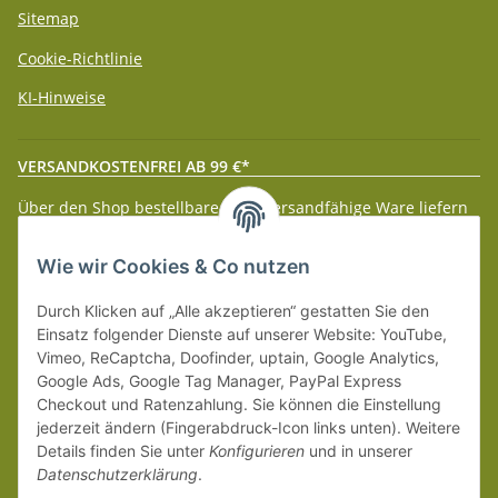
Sitemap
Cookie-Richtlinie
KI-Hinweise
VERSANDKOSTENFREI AB 99 €*
Über den Shop bestellbare paketversandfähige Ware liefern
wir innerhalb Deutschland (Festland) ab 99 € * Warenwert
versandkostenfrei.
Wie wir Cookies & Co nutzen
Weitere Versanddetails entnehmen Sie bitte unseren
Liefer-
Durch Klicken auf „Alle akzeptieren“ gestatten Sie den
und Zahlungsbedingungen
.
Einsatz folgender Dienste auf unserer Website: YouTube,
Vimeo, ReCaptcha, Doofinder, uptain, Google Analytics,
Google Ads, Google Tag Manager, PayPal Express
Checkout und Ratenzahlung. Sie können die Einstellung
jederzeit ändern (Fingerabdruck-Icon links unten). Weitere
Details finden Sie unter
Konfigurieren
und in unserer
Datenschutzerklärung
.