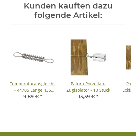
Kunden kauften dazu
folgende Artikel:
Temperaturausgleichsfeder
Patura Porzellan-
Patu
- 44705 Länge 435
Zugisolator - 10 Stück
Eckisol
mm, Durchm. Feder
9,89 €
*
13,39 €
*
43mm, Edelstahl