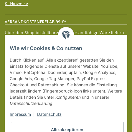
KI-Hinweise
VERSANDKOSTENFREI AB 99 €*
Über den Shop bestellbare paketversandfähige Ware liefern
wir innerhalb Deutschland (Festland) ab 99 € * Warenwert
versandkostenfrei.
Wie wir Cookies & Co nutzen
Weitere Versanddetails entnehmen Sie bitte unseren
Liefer-
Durch Klicken auf „Alle akzeptieren“ gestatten Sie den
und Zahlungsbedingungen
.
Einsatz folgender Dienste auf unserer Website: YouTube,
Vimeo, ReCaptcha, Doofinder, uptain, Google Analytics,
Google Ads, Google Tag Manager, PayPal Express
Checkout und Ratenzahlung. Sie können die Einstellung
jederzeit ändern (Fingerabdruck-Icon links unten). Weitere
Details finden Sie unter
Konfigurieren
und in unserer
Datenschutzerklärung
.
Impressum
|
Datenschutz
Alle akzeptieren