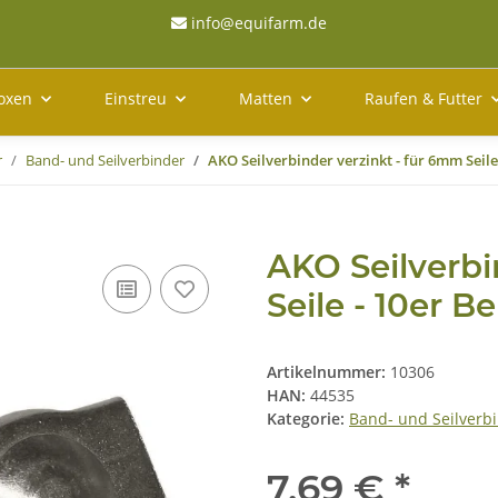
info@equifarm.de
oxen
Einstreu
Matten
Raufen & Futter
r
Band- und Seilverbinder
AKO Seilverbinder verzinkt - für 6mm Seile
AKO Seilverbi
Seile - 10er Be
Artikelnummer:
10306
HAN:
44535
Kategorie:
Band- und Seilverb
7,69 €
*