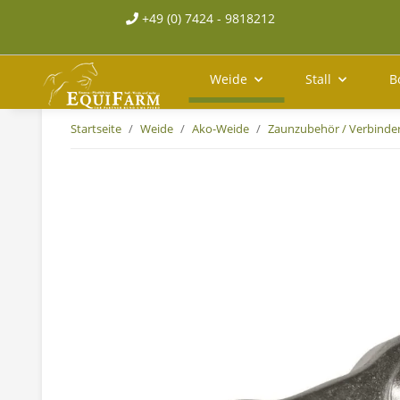
+49 (0) 7424 - 9818212
Weide
Stall
B
Startseite
Weide
Ako-Weide
Zaunzubehör / Verbinde