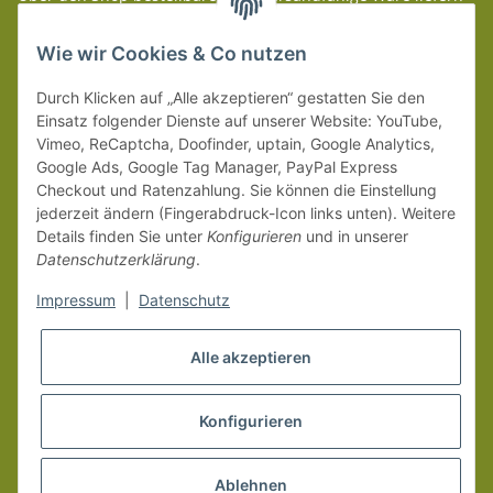
wir innerhalb Deutschland (Festland) ab 99 € * Warenwert
versandkostenfrei.
Wie wir Cookies & Co nutzen
Weitere Versanddetails entnehmen Sie bitte unseren
Liefer-
Durch Klicken auf „Alle akzeptieren“ gestatten Sie den
und Zahlungsbedingungen
.
Einsatz folgender Dienste auf unserer Website: YouTube,
Vimeo, ReCaptcha, Doofinder, uptain, Google Analytics,
Google Ads, Google Tag Manager, PayPal Express
Checkout und Ratenzahlung. Sie können die Einstellung
jederzeit ändern (Fingerabdruck-Icon links unten). Weitere
Details finden Sie unter
Konfigurieren
und in unserer
Datenschutzerklärung
.
Impressum
|
Datenschutz
Alle akzeptieren
Konfigurieren
Vertrag widerrufen
* Alle Preise inkl. gesetzlicher MwSt.
Ablehnen